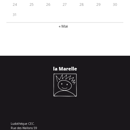
24
25
26
27
28
29
30
31
« Mai
Ludothèque CEC.
Rue des Wallons 59