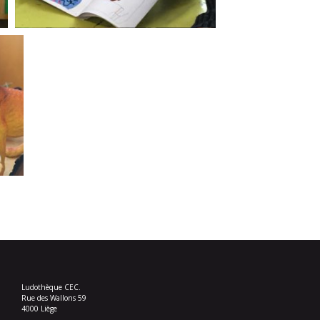
Ludothèque CEC.
Rue des Wallons 59
4000 Liège