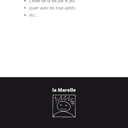
L’éveil de la vie par le jeu
Jouer avec les tout-petits
etc…