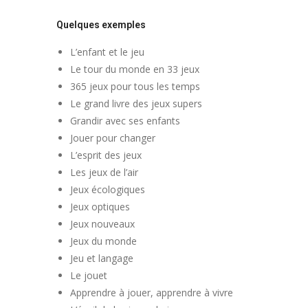
Quelques exemples
L’enfant et le jeu
Le tour du monde en 33 jeux
365 jeux pour tous les temps
Le grand livre des jeux supers
Grandir avec ses enfants
Jouer pour changer
L’esprit des jeux
Les jeux de l’air
Jeux écologiques
Jeux optiques
Jeux nouveaux
Jeux du monde
Jeu et langage
Le jouet
Apprendre à jouer, apprendre à vivre