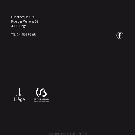
Ludothèque CEC.
Rue des Wallons 59
4000 Liège
Tél. 04 254 69 05
Copyright 2018 - 2026