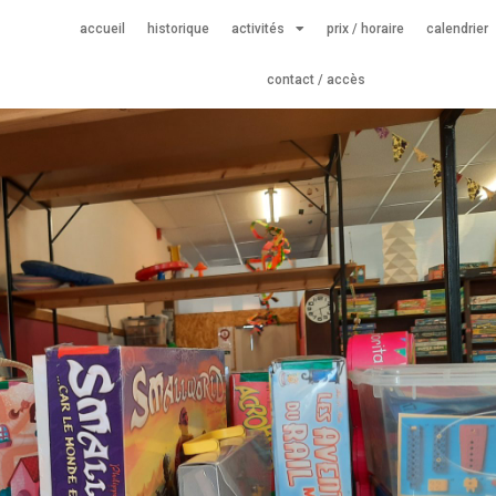
accueil
historique
activités
prix / horaire
calendrier
contact / accès