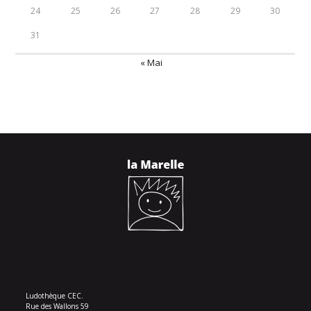
24
25
26
27
28
29
30
31
« Mai
Ludothèque CEC.
Rue des Wallons 59