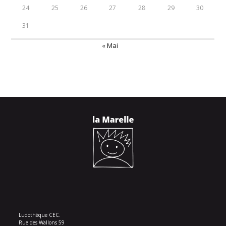
24
25
26
27
28
29
30
31
« Mai
Ludothèque CEC.
Rue des Wallons 59