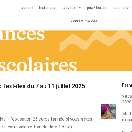
accueil
historique
activités
prix / horaire
calendrier
contact / accès
Text-îles du 7 au 11 juillet 2025
Ferm
Vaca
2020 
Modu
ne + (cotisation 25 euros l’année si vous n’êtes
maxi
e; carte valable 1 an de date à date)
du lu