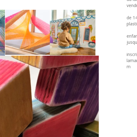
vendr
de 14
plast
enfan
jusq
inscr
lamar
m