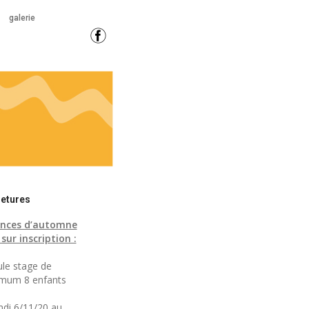
galerie
etures
nces d’automne
sur inscription :
le stage de
mum 8 enfants
ndi 6/11/20 au