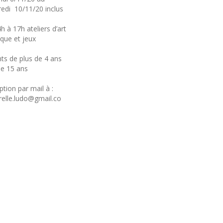
edi 10/11/20 inclus
h à 17h ateliers d’art
ique et jeux
ts de plus de 4 ans
ue 15 ans
iption par mail à :
elle.ludo@gmail.co