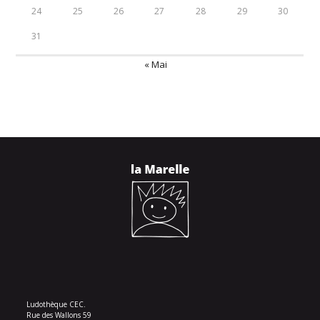
24
25
26
27
28
29
30
31
« Mai
Ludothèque CEC.
Rue des Wallons 59