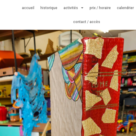
accueil
historique
activités
prix / horaire
calendrier
contact / accès