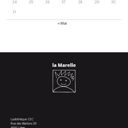
24
25
26
27
28
29
30
31
« Mai
Ludothèque CEC.
Rue des Wallons 59
4000 Liège